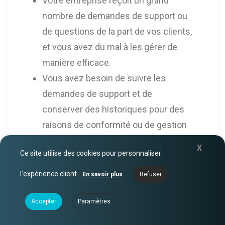
Votre entreprise reçoit un grand
nombre de demandes de support ou
de questions de la part de vos clients,
et vous avez du mal à les gérer de
manière efficace.
Vous avez besoin de suivre les
demandes de support et de
conserver des historiques pour des
raisons de conformité ou de gestion
des performances.
X
Ce site utilise des cookies pour personnaliser
Vous voulez améliorer la
communication entre les différents
l'expérience client.
En savoir plus
Refuser
départements de votre entreprise et
faciliter la résolution des problèmes.
Accepter
Paramètres
Vous voulez offrir à vos clients un