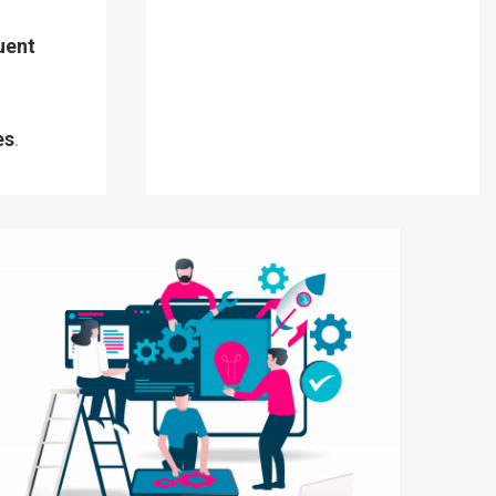
uent
.
es
.