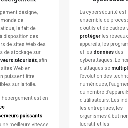
La cybersécurité est
rgement désigne,
ensemble de proces
e monde de
d’outils et de cadres 
atique, le fait de
protéger
les réseaux,
à disposition des
appareils, les progr
rs de sites Web des
et les
données
des
s de stockage sur
cyberattaques.
Le n
rveurs sécurisés
, afin
d’attaques se
multipl
 sites Web en
l’évolution des techn
n puissent être
numériques, l’augme
bles sur la toile.
du nombre d’appareil
e hébergement est en
d’utilisateurs.
Les ind
ce
les entreprises, les
serveurs puissants
organismes à but no
lucratif et les
une meilleure vitesse