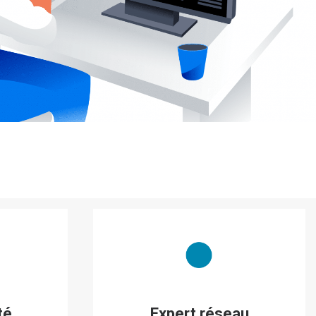
té
Expert réseau