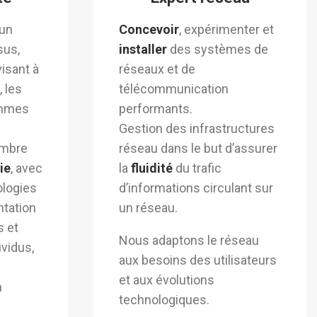
 un
Concevoir
, expérimenter et
sus,
installer
des systèmes de
visant à
réseaux et de
 les
télécommunication
ammes
performants.
Gestion des infrastructures
ombre
réseau dans le but d’assurer
ie
, avec
la
fluidité
du trafic
ologies
d’informations circulant sur
ntation
un réseau.
s et
Nous adaptons le réseau
ividus,
aux besoins des utilisateurs
et aux évolutions
n
technologiques.