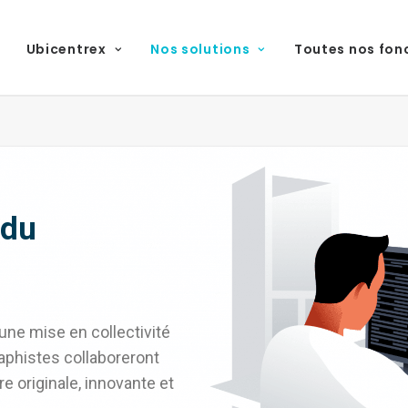
Ubicentrex
Nos solutions
Toutes nos fon
 du
 une mise en collectivité
raphistes collaboreront
e originale, innovante et