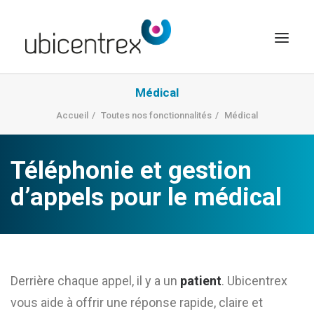
Médical
UBICENTREX
Accueil
Toutes nos fonctionnalités
Médical
NOS SOLUTIONS
TOUTES NOS FONCTIONNALITÉS
Téléphonie et gestion
CONTACT
d’appels pour le médical
ACCÈS CLIENT
Derrière chaque appel, il y a un
patient
. Ubicentrex
vous aide à offrir une réponse rapide, claire et