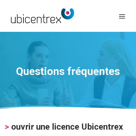
UBICENTREX
NOS SOLUTIONS
TOUTES NOS FONCTIONNALITÉS
Questions fréquentes
CONTACT
ACCÈS CLIENT
>
ouvrir une licence Ubicentrex