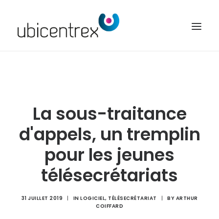
UBICENTREX
NOS SOLUTIONS
La sous-traitance
TOUTES NOS FONCTIONNALITÉS
CONTACT
d'appels, un tremplin
ACCÈS CLIENT
pour les jeunes
télésecrétariats
31 JUILLET 2019
|
IN
LOGICIEL
,
TÉLÉSECRÉTARIAT
|
BY
ARTHUR
COIFFARD