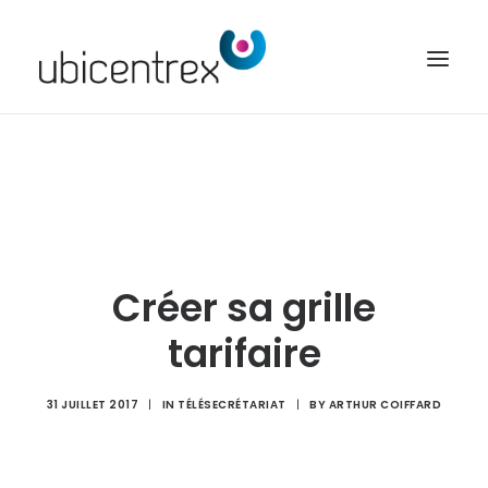
UBICENTREX
NOS SOLUTIONS
TOUTES NOS FONCTIONNALITÉS
CONTACT
Créer sa grille
ACCÈS CLIENT
tarifaire
31 JUILLET 2017
|
IN
TÉLÉSECRÉTARIAT
|
BY
ARTHUR COIFFARD