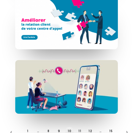
1
…
8
9
10
11
12
…
15