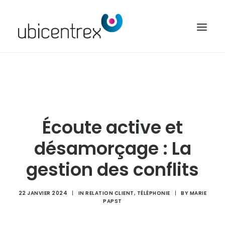
UBICENTREX
NOS SOLUTIONS
TOUTES NOS FONCTIONNALITÉS
Écoute active et
CONTACT
désamorçage : La
ACCÈS CLIENT
gestion des conflits
22 JANVIER 2024
|
IN
RELATION CLIENT
,
TÉLÉPHONIE
|
BY
MARIE
PAPST