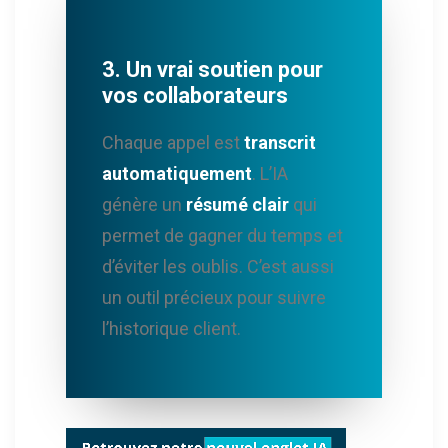
3. Un vrai soutien pour
vos collaborateurs
Chaque appel est
transcrit
automatiquement
. L’IA
génère un
résumé clair
qui
permet de gagner du temps et
d’éviter les oublis. C’est aussi
un outil précieux pour suivre
l’historique client.