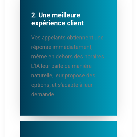
2. Une meilleure
expérience client
Vos appelants obtiennent une
réponse immédiatement,
même en dehors des horaires.
L’IA leur parle de manière
naturelle, leur propose des
options, et s’adapte à leur
demande.