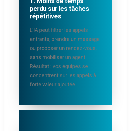
1. Moins de temps
perdu sur les tâches
répétitives
L’IA peut filtrer les appels
entrants, prendre un message
ou proposer un rendez-vous,
sans mobiliser un agent.
Résultat : vos équipes se
concentrent sur les appels à
forte valeur ajoutée.