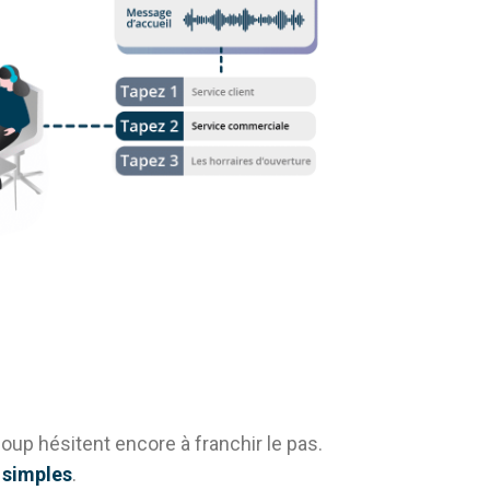
up hésitent encore à franchir le pas.
 simple
s
.