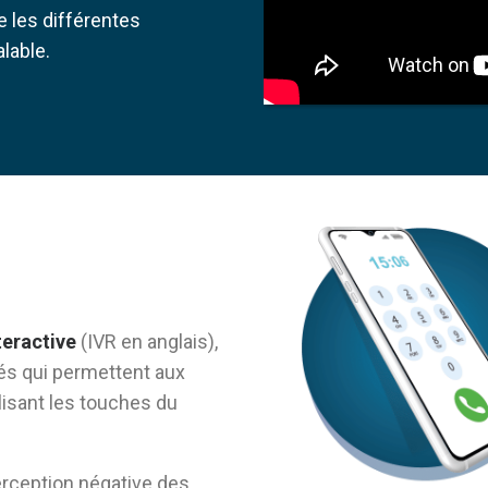
e les différentes
lable.
eractive
(IVR en anglais),
s qui permettent aux
ilisant les touches du
erception négative des