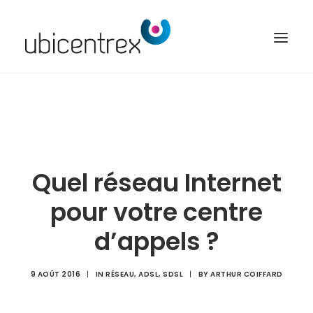
UBICENTREX
NOS SOLUTIONS
TOUTES NOS FONCTIONNALITÉS
Quel réseau Internet
CONTACT
pour votre centre
ACCÈS CLIENT
d’appels ?
9 AOÛT 2016
|
IN
RÉSEAU
,
ADSL
,
SDSL
|
BY
ARTHUR COIFFARD