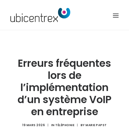
UBICENTREX
NOS SOLUTIONS
Erreurs fréquentes
TOUTES NOS FONCTIONNALITÉS
lors de
CONTACT
l’implémentation
ACCÈS CLIENT
d’un système VoIP
en entreprise
19 MARS 2026
|
IN
TÉLÉPHONIE
|
BY
MARIE PAPST